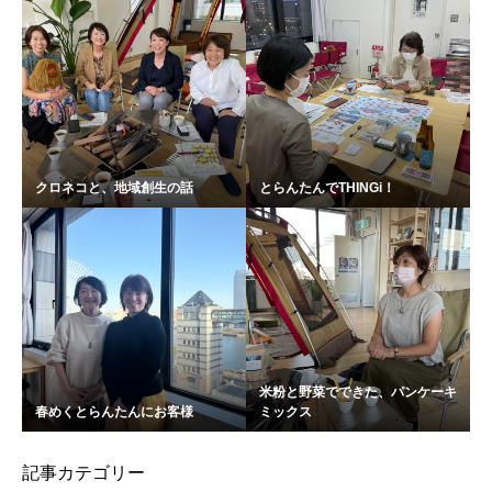
クロネコと、地域創生の話
とらんたんでTHINGi！
米粉と野菜でできた、パンケーキ
春めくとらんたんにお客様
ミックス
記事カテゴリー