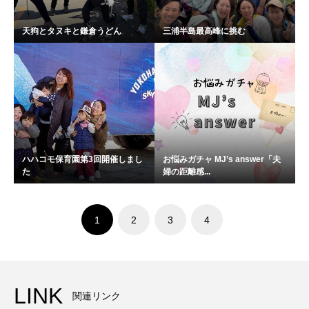
天狗とタヌキと鎌倉うどん
三浦半島最高峰に挑む
ハハコモ保育園第3回開催しまし
お悩みガチャ MJ’s answer「夫
た
婦の距離感...
1
2
3
4
LINK
関連リンク