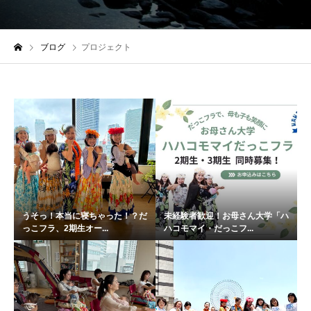
ブログ
プロジェクト
うそっ！本当に寝ちゃった！？だ
未経験者歓迎！お母さん大学「ハ
っこフラ、2期生オー...
ハコモマイ・だっこフ...