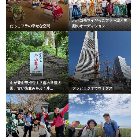
ハハコモマイだっこフラ〜涙と笑
だっこフラの幸せな空間
顔のオーディション
山が登山部拒否！？雨の常陸太
田、古い街並みを歩く歩...
フラとラジオでウミダス