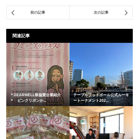
関連記事
＊DEARWELL祭協賛企業紹介
テーブルフットボール公式ルーキ
＊ ピンクリボンか...
ートーナメント202...