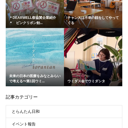
＊DEARWELL祭協賛企業紹介
チャンスは不幸の顔をしてやって
＊ ピンクリボン飴...
くる
未来の日本の医療をみなとみらい
で考える〜第1回ウミ...
ウミダス会でウミダシタ
記事カテゴリー
とらんたん日和
イベント報告