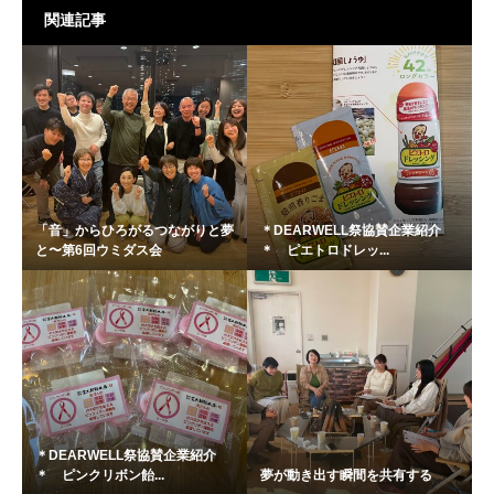
関連記事
「音」からひろがるつながりと夢
＊DEARWELL祭協賛企業紹介
と〜第6回ウミダス会
＊ ピエトロドレッ...
＊DEARWELL祭協賛企業紹介
＊ ピンクリボン飴...
夢が動き出す瞬間を共有する