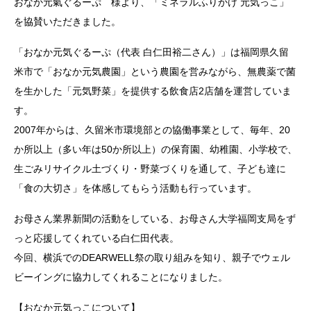
おなか元氣ぐるーぷ 様より、「ミネラルふりかけ 元気っこ」
を協賛いただきました。
「おなか元気ぐるーぷ（代表 白仁田裕二さん）」は福岡県久留
米市で「おなか元気農園」という農園を営みながら、無農薬で菌
を生かした「元気野菜」を提供する飲食店2店舗を運営していま
す。
2007年からは、久留米市環境部との協働事業として、毎年、20
か所以上（多い年は50か所以上）の保育園、幼稚園、小学校で、
生ごみリサイクル土づくり・野菜づくりを通して、子ども達に
「食の大切さ」を体感してもらう活動も行っています。
お母さん業界新聞の活動をしている、お母さん大学福岡支局をず
っと応援してくれている白仁田代表。
今回、横浜でのDEARWELL祭の取り組みを知り、親子でウェル
ビーイングに協力してくれることになりました。
【おなか元気っこについて】