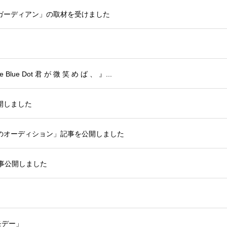
ガーディアン」の取材を受けました
 Dot 君 が 微 笑 め ば 、 』...
開しました
のオーディション」記事を公開しました
事公開しました
モデー」