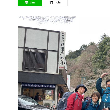
Line
note