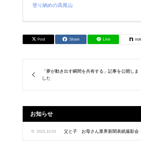
登り納めの高尾山
Post
Share
Line
not
「夢が動き出す瞬間を共有する」記事を公開しま
した
お知らせ
父と子 お母さん業界新聞表紙撮影会
2025.10.03