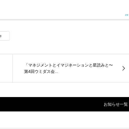
e
「マネジメントとイマジネーションと星読みと〜
第4回ウミダス会...
お知らせ一覧