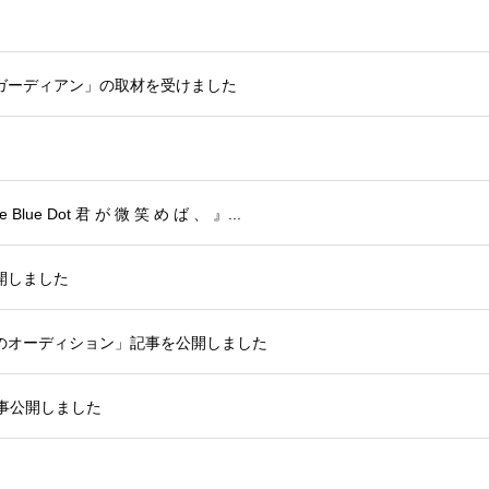
ガーディアン」の取材を受けました
 Dot 君 が 微 笑 め ば 、 』...
開しました
のオーディション」記事を公開しました
事公開しました