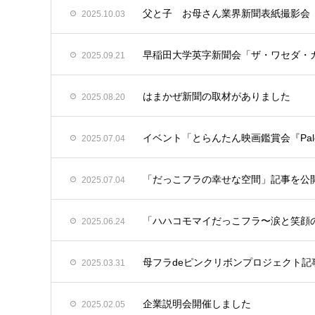
父と子 お母さん業界新聞表紙撮影会
2025.10.03
早稲田大学英字新聞会「ザ・ワセダ・
2025.09.21
はまかぜ新聞の取材がありました
2025.08.20
イベント「とらんたん映画鑑賞会『Pale Blue
2025.07.04
「だっこフラの幸せな空間」記事を公
2025.07.04
「ハハコモマイだっこフラ〜涙と笑顔
2025.06.24
母フラdeピンクリボンプロジェクト記
2025.03.31
企業説明会開催しました
2025.02.05