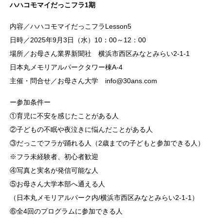
ハハコモマイだっこフラ1期
内容／ハハコモマイだっこフラLesson5
日時／2025年9月3日（水）10：00～12：00
場所／お母さん業界新聞社 横浜市西区みなとみらい2-1-1
日本丸メモリアルパークタワー棟A-4
主催・問合せ／お母さん大学 info@30ans.com
ー参加条件ー
①育児に不安を感じたことがある人
②子どもの不眠や夜泣きに悩んだことがある人
③だっこでフラが踊れる人（2歳までの子どもと参加できる人）
※フラ未経験者、初心者歓迎
④写真と実名が発信可能な人
⑤お母さん大学本部へ通える人
（日本丸メモリアルパーク内/横浜市西区みなとみらい2-1-1）
⑥全4回のプログラムに参加できる人