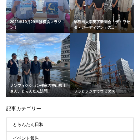
2023年10月29日は横浜マラソ
早稲田大学英字新聞会「ザ・ワセ
ン！
ダ・ガーディアン」の...
ノンフィクション作家の神山典士
さん、とらんたん訪問...
フラとラジオでウミダス
記事カテゴリー
とらんたん日和
イベント報告