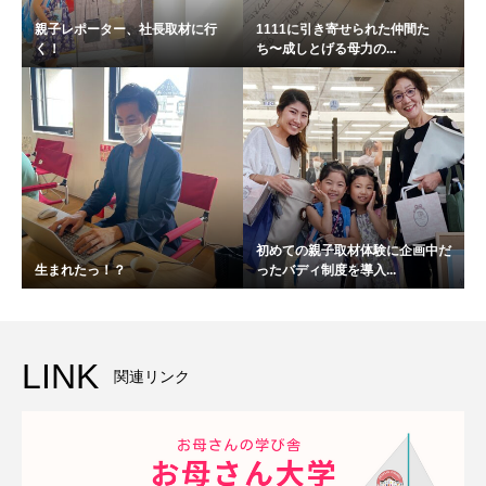
親子レポーター、社長取材に行
1111に引き寄せられた仲間た
く！
ち〜成しとげる母力の...
初めての親子取材体験に企画中だ
生まれたっ！？
ったバディ制度を導入...
LINK
関連リンク