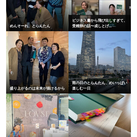
ビジネス書から飛び出しすぎて、
めんそーれ、とらんたん
受精卵の話〜成しとげ...
雨の日のとらんたん、めいっぱい
盛り上がるのは未来が描けるから
楽しむ一日