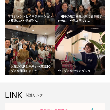
マネジメントとイマジネーション
「相手の魅力を最大限に引き出す
と星読みと〜第4回ウ...
ために」〜第３回ウミ...
「お産の現状と未来」〜第2回ウ
ミダス会開催しました
ウミダス会でウミダシタ
LINK
関連リンク