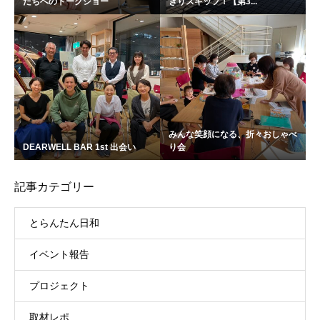
たちへのトークショー
きりスキップ！【第3...
みんな笑顔になる、折々おしゃべ
DEARWELL BAR 1st 出会い
り会
記事カテゴリー
とらんたん日和
イベント報告
プロジェクト
取材レポ