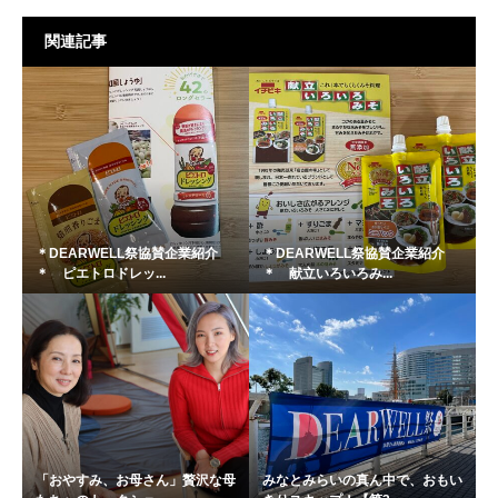
関連記事
＊DEARWELL祭協賛企業紹介
＊DEARWELL祭協賛企業紹介
＊ ピエトロドレッ...
＊ 献立いろいろみ...
「おやすみ、お母さん」贅沢な母
みなとみらいの真ん中で、おもい