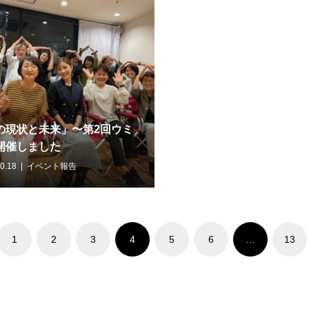
の現状と未来」〜第2回ウミ
開催しました
0.18
イベント報告
1
2
3
4
5
6
…
13