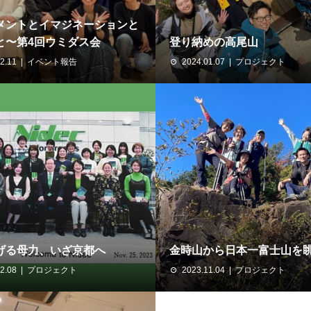
メントとイマジネーションと
と〜第4回ウミダス会
登り納めの高尾山
2.11
イベント報告
2024.01.07
プロジェクト
げる母力、いざ京都へ
金時山から日本一富士山を
2.08
プロジェクト
2023.11.04
プロジェクト