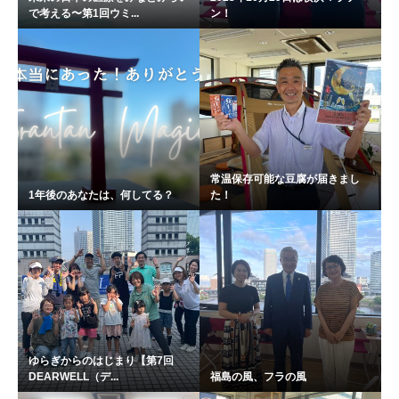
で考える〜第1回ウミ...
ン！
常温保存可能な豆腐が届きまし
1年後のあなたは、何してる？
た！
ゆらぎからのはじまり【第7回
DEARWELL（デ...
福島の風、フラの風