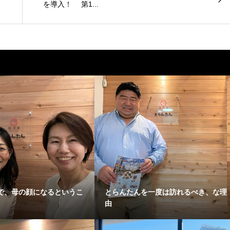
を導入！ 第1...
で、母の顔になるというこ
とらんたんを一度は訪れるべき、な理
由