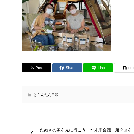
Post
Share
Line
not
とらんたん日和
たぬきの家を見に行こう！〜未来会議 第２回を