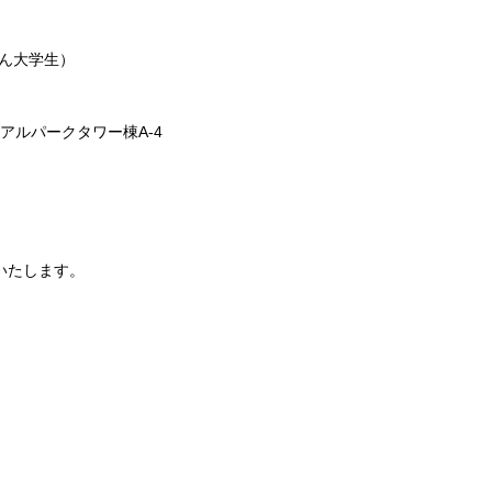
さん大学生）
リアルパークタワー棟A-4
いたします。