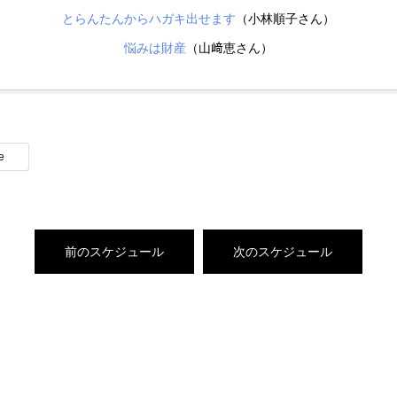
とらんたんからハガキ出せます
（小林順子さん）
悩みは財産
（山﨑恵さん）
e
前のスケジュール
次のスケジュール