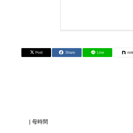
Post
Share
Line
not
| 母時間