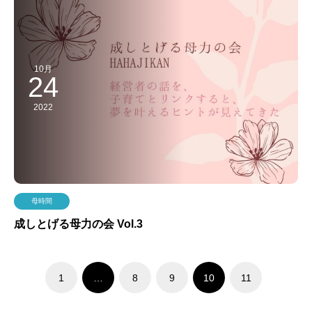
10月
24
2022
母時間
成しとげる母力の会 Vol.3
1
…
8
9
10
11