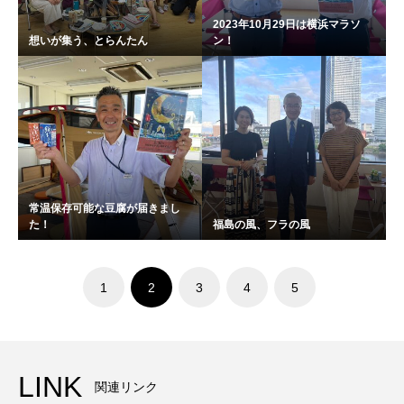
2023年10月29日は横浜マラソ
想いが集う、とらんたん
ン！
常温保存可能な豆腐が届きまし
た！
福島の風、フラの風
1
2
3
4
5
LINK
関連リンク